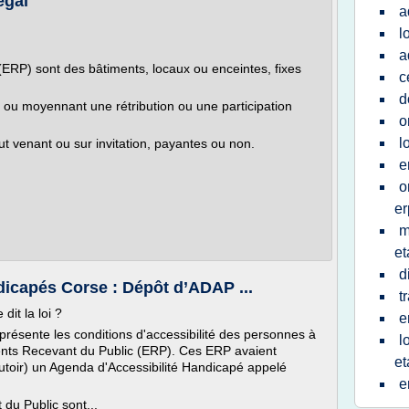
egal
a
l
a
(ERP) sont des bâtiments, locaux ou enceintes, fixes
c
d
ou moyennant une rétribution ou une participation
o
l
t venant ou sur invitation, payantes ou non.
e
o
er
m
et
d
dicapés Corse : Dépôt d’ADAP ...
t
dit la loi ?
e
présente les conditions d'accessibilité des personnes à
l
ments Recevant du Public (ERP). Ces ERP avaient
et
toir) un Agenda d'Accessibilité Handicapé appelé
e
du Public sont...