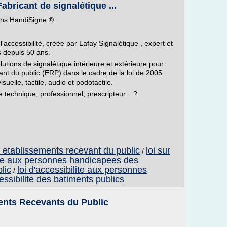
abricant de signalétique ...
tions HandiSigne ®
ccessibilité, créée par Lafay Signalétique , expert et
s depuis 50 ans.
utions de signalétique intérieure et extérieure pour
vant du public (ERP) dans le cadre de la loi de 2005.
elle, tactile, audio et podotactile.
 technique, professionnel, prescripteur... ?
es etablissements recevant du public
loi sur
/
ite aux personnes handicapees des
lic
loi d'accessibilite aux personnes
/
cessibilite des batiments publics
ents Recevants du Public