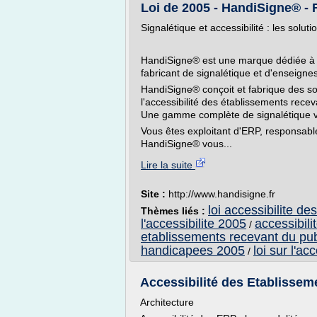
Loi de 2005 - HandiSigne® - F
Signalétique et accessibilité : les solu
HandiSigne® est une marque dédiée à l'a
fabricant de signalétique et d'enseigne
HandiSigne® conçoit et fabrique des sol
l'accessibilité des établissements rece
Une gamme complète de signalétique visu
Vous êtes exploitant d'ERP, responsable
HandiSigne® vous...
Lire la suite
Site :
http://www.handisigne.fr
loi accessibilite d
Thèmes liés :
l'accessibilite 2005
accessibil
/
etablissements recevant du pub
handicapees 2005
loi sur l'ac
/
Accessibilité des Etablissem
Architecture