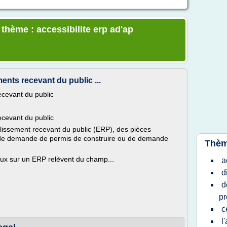
 thème : accessibilite erp ad'ap
ents recevant du public ...
ecevant du public
ecevant du public
blissement recevant du public (ERP), des pièces
r de demande de permis de construire ou de demande
Thèm
aux sur un ERP relèvent du champ...
a
d
d
p
c
l