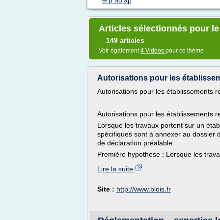
erp ad'ap
Articles sélectionnés pour le
149 articles
→
Voir également
4 Vidéos
pour ce thème
Autorisations pour les établissem
Autorisations pour les établissements r
Autorisations pour les établissements r
Lorsque les travaux portent sur un éta
spécifiques sont à annexer au dossie
de déclaration préalable.
Première hypothèse : Lorsque les trav
Lire la suite
Site :
http://www.blois.fr