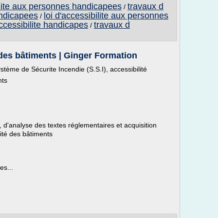
ilite aux personnes handicapees
travaux d
/
andicapees
loi d'accessibilite aux personnes
/
ccessibilite handicapes
travaux d
/
 des bâtiments | Ginger Formation
tème de Sécurite Incendie (S.S.I), accessibilité
nts
 d'analyse des textes réglementaires et acquisition
ité des bâtiments
es...