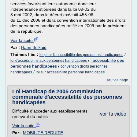
services favorisant leur autonomie donc leur
indépendance stipulées dans la loi 09-02 du
8 mai 2002, dans le décret exécutif 455-06
du 11 dec 2006 et ds la convention internationale des droits
des personnes handicapées ratifié en 2009 par le président
de la république.
Voir la suite
Par :
Hami Belkaid
Thèmes liés :
/
loi pour l'accessibilite des personnes handicapees
/
l accessibilite des
loi d'accessibilite aux personnes handicapees
personnes handicapees
/
convention droits personnes
/
handicapees
loi sur accessibilite personne handicapee
Haut de page
Loi Handicap de 2005 commission
communale d'accessibilité des personnes
handicapées
Difficulté d'acceder aux établissements
voir la vidéo
recevant du public.
Voir la suite
Par :
MOBILITE REDUITE