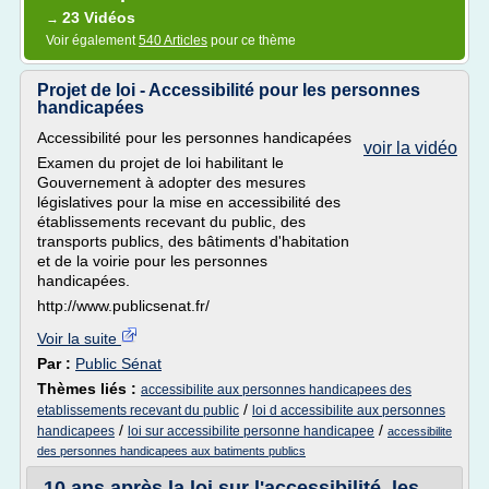
23 Vidéos
→
Voir également
540 Articles
pour ce thème
Projet de loi - Accessibilité pour les personnes
handicapées
Accessibilité pour les personnes handicapées
voir la vidéo
Examen du projet de loi habilitant le
Gouvernement à adopter des mesures
législatives pour la mise en accessibilité des
établissements recevant du public, des
transports publics, des bâtiments d'habitation
et de la voirie pour les personnes
handicapées.
http://www.publicsenat.fr/
Voir la suite
Par :
Public Sénat
Thèmes liés :
accessibilite aux personnes handicapees des
/
etablissements recevant du public
loi d accessibilite aux personnes
/
/
handicapees
loi sur accessibilite personne handicapee
accessibilite
des personnes handicapees aux batiments publics
10 ans après la loi sur l'accessibilité, les