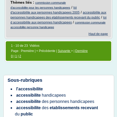
Thèmes liés :
commission communale
/
loi
d'accessibilite pour les personnes handicapees
/
d'accessibilite aux personnes handicapees 2005
accessibilite aux
/
personnes handicapees des etablissements recevant du public
loi
/
d accessibilite aux personnes handicapees
commission communale
accessibilite personne handicapee
Haut de page
1 - 10 de 23 Vidéos
Page : Première | < Précédente |
Suivante
> |
Dernière
0
|
1
|
2
Sous-rubriques
l'accessibilite
accessibilite
handicapees
accessibilite
des
personnes handicapees
accessibilite
des
etablissements recevant
du
public