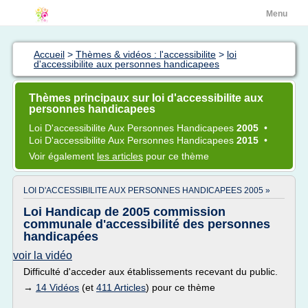
Menu
Accueil
>
Thèmes & vidéos : l'accessibilite
>
loi
d'accessibilite aux personnes handicapees
Thèmes principaux sur loi d'accessibilite aux
personnes handicapees
Loi D'accessibilite
Aux
Personnes Handicapees
2005
•
Loi D'accessibilite
Aux
Personnes Handicapees
2015
•
Voir également
les articles
pour ce thème
LOI D'ACCESSIBILITE AUX PERSONNES HANDICAPEES 2005 »
Loi Handicap de 2005 commission
communale d'accessibilité des personnes
handicapées
voir la vidéo
Difficulté d'acceder aux établissements recevant du public.
→
14 Vidéos
(et
411 Articles
) pour ce thème