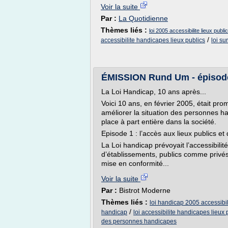
Voir la suite
Par :
La Quotidienne
Thèmes liés :
loi 2005 accessibilite lieux publi
/
accessibilite handicapes lieux publics
loi su
ÉMISSION Rund Um - épisode1
La Loi Handicap, 10 ans après...
Voici 10 ans, en février 2005, était pro
améliorer la situation des personnes h
place à part entière dans la société.
Episode 1 : l’accès aux lieux publics et d
La Loi handicap prévoyait l’accessibili
d’établissements, publics comme privé
mise en conformité...
Voir la suite
Par :
Bistrot Moderne
Thèmes liés :
loi handicap 2005 accessibi
/
handicap
loi accessibilite handicapes lieux 
des personnes handicapes