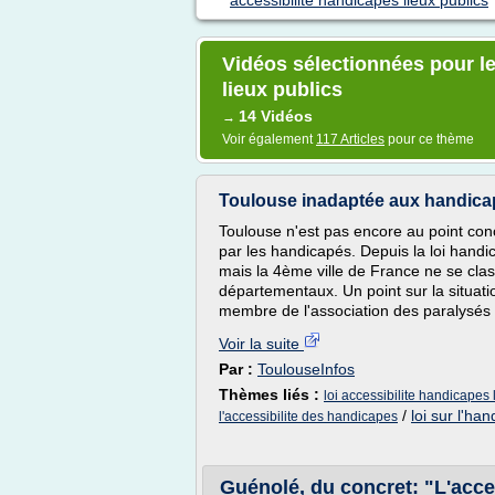
accessibilite handicapes lieux publics
Vidéos sélectionnées pour le
lieux publics
14 Vidéos
→
Voir également
117 Articles
pour ce thème
Toulouse inadaptée aux handica
Toulouse n'est pas encore au point conce
par les handicapés. Depuis la loi handi
mais la 4ème ville de France ne se cla
départementaux. Un point sur la situat
membre de l'association des paralysés
Voir la suite
Par :
ToulouseInfos
Thèmes liés :
loi accessibilite handicapes 
/
loi sur l'ha
l'accessibilite des handicapes
Guénolé, du concret: "L'acces