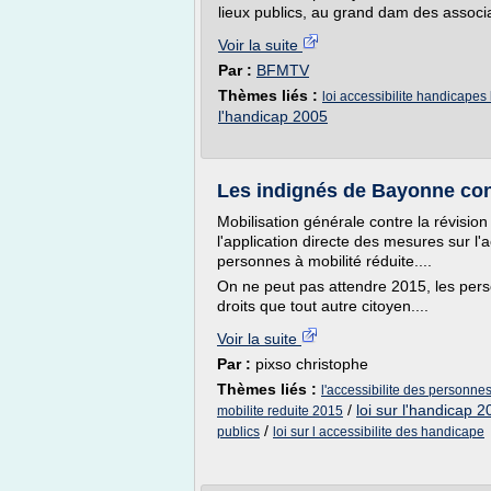
lieux publics, au grand dam des associ
Voir la suite
Par :
BFMTV
Thèmes liés :
loi accessibilite handicapes 
l'handicap 2005
Les indignés de Bayonne cont
Mobilisation générale contre la révision
l'application directe des mesures sur l'a
personnes à mobilité réduite....
On ne peut pas attendre 2015, les pe
droits que tout autre citoyen....
Voir la suite
Par :
pixso christophe
Thèmes liés :
l'accessibilite des personne
/
loi sur l'handicap 
mobilite reduite 2015
/
publics
loi sur l accessibilite des handicape