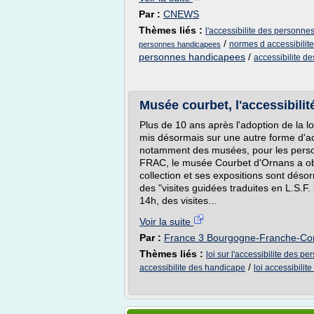
Par :
CNEWS
Thèmes liés :
l'accessibilite des personne
/
normes d accessibili
personnes handicapees
personnes handicapees
/
accessibilite d
Musée courbet, l'accessibilit
Plus de 10 ans après l'adoption de la lo
mis désormais sur une autre forme d'acce
notamment des musées, pour les personn
FRAC, le musée Courbet d'Ornans a obte
collection et ses expositions sont déso
des "visites guidées traduites en L.S.F.
14h, des visites...
Voir la suite
Par :
France 3 Bourgogne-Franche-Co
Thèmes liés :
loi sur l'accessibilite des 
/
accessibilite des handicape
loi accessibili