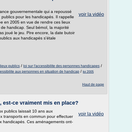
ance gouvernementale qui a repoussé
voir la vidéo
 publics pour les handicapés. Il rappelle
tée en 2005 en vue de rendre ces lieux
 de handicap. Seul bémol, la majorité
joué le jeu. Pire encore, la date butoir
 publics aux handicapés s'étale
/
/
lieux publics
loi sur l'accessibilite des personnes handicapes
/
cessibilite aux personnes en situation de handicap
loi 2005
Haut de page
, est-ce vraiment mis en place?
eux publics laissait 10 ans aux
voir la vidéo
ux transports en commun pour effectuer
 aux handicapés. Ces aménagements ont-