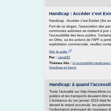
Handicap : Accéder c'est Exis
Handicap : Accéder c'est Exister (Aix e
Fort de ce slogan, l'association des pa
communes auboises se mettent à jour ave
l'accessibilité des lieux publics. Cert
en-Othe, où les actions de l'APF a porté
exploitation commerciale, veuillez con
Voir la suite
Par :
canal32
Thèmes liés :
loi accessibilite handicapes 
l'handicap en france
Handicap: à quand l’accessib
Toute l'actualité sur http://www.bfmtv.c
publics et les transports devaient être 
L’échéance du 1er janvier 2015 était fi
devant le retard accumulé, les parlemen
l'ordonnance prévoyant de nouveaux dél