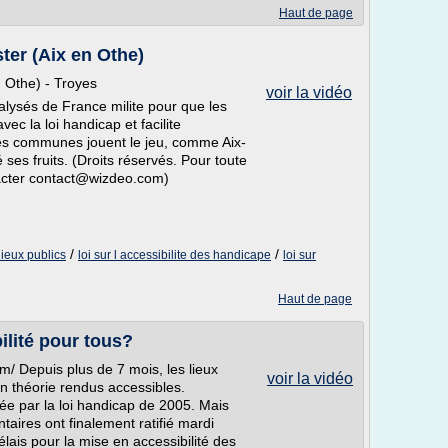
Haut de page
ter (Aix en Othe)
n Othe) - Troyes
voir la vidéo
ralysés de France milite pour que les
c la loi handicap et facilite
aines communes jouent le jeu, comme Aix-
 ses fruits. (Droits réservés. Pour toute
tacter contact@wizdeo.com)
/
/
lieux publics
loi sur l accessibilite des handicape
loi sur
Haut de page
ilité pour tous?
om/ Depuis plus de 7 mois, les lieux
voir la vidéo
en théorie rendus accessibles.
xée par la loi handicap de 2005. Mais
taires ont finalement ratifié mardi
ais pour la mise en accessibilité des