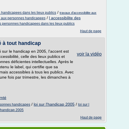
/
s handicapees dans les lieux publics
travaux d'accessibilite aux
/
l accessibilite des
te aux personnes handicapees
es personnes handicapees dans les lieux publics
Haut de page
é à tout handicap
i sur le handicap en 2005, l'accent est
voir la vidéo
ssibilité, celle des lieux publics et
es déficientes intellectuelles. Après le
nu le label, qui certifie que sa
rmais accessibles à tous les publics. Avec
 une fois par trimestre, les dimanches à
mté
/
loi sur l'handicap 2005
/
personnes handicapes
loi sur l
te handicap 2005
Haut de page