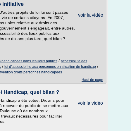
initiative
D’autres projets de loi lui sont passés
voir la vidéo
a vie de certains citoyens. En 2007,
ns unies relative aux droits des
 gouvernement s’engageait, entre autres,
cessibilité des lieux publics aux
s de dix ans plus tard, quel bilan ?
/
s handicapees dans les lieux publics
accessibilite des
/
/
s
loi d'accessibilite aux personnes en situation de handicap
nvention droits personnes handicapees
Haut de page
oi Handicap, quel bilan ?
i Handicap a été votée. Dix ans pour
voir la vidéo
à recevoir du public de se mettre aux
 à Toulouse où de nombreux
 travaux nécessaires pour faciliter
es.