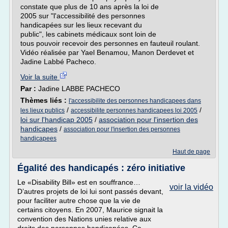
constate que plus de 10 ans après la loi de
2005 sur "l'accessibilité des personnes
handicapées sur les lieux recevant du
public", les cabinets médicaux sont loin de
tous pouvoir recevoir des personnes en fauteuil roulant.
Vidéo réalisée par Yael Benamou, Manon Derdevet et
Jadine Labbé Pacheco.
Voir la suite
Par :
Jadine LABBE PACHECO
Thèmes liés :
l'accessibilite des personnes handicapees dans
/
/
les lieux publics
accessibilite personnes handicapees loi 2005
loi sur l'handicap 2005
/
association pour l'insertion des
handicapes
/
association pour l'insertion des personnes
handicapees
Haut de page
Égalité des handicapés : zéro initiative
Le «Disability Bill» est en souffrance…
voir la vidéo
D’autres projets de loi lui sont passés devant,
pour faciliter autre chose que la vie de
certains citoyens. En 2007, Maurice signait la
convention des Nations unies relative aux