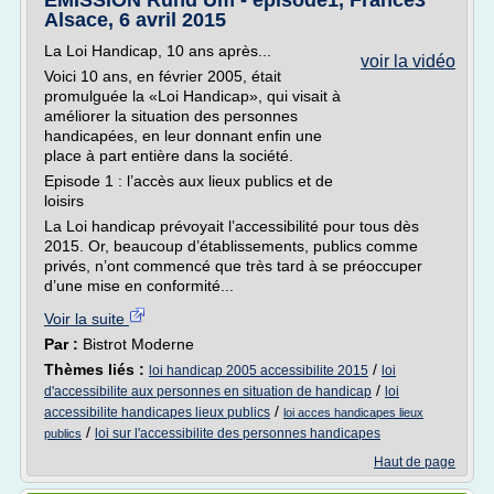
ÉMISSION Rund Um - épisode1, France3
Alsace, 6 avril 2015
La Loi Handicap, 10 ans après...
voir la vidéo
Voici 10 ans, en février 2005, était
promulguée la «Loi Handicap», qui visait à
améliorer la situation des personnes
handicapées, en leur donnant enfin une
place à part entière dans la société.
Episode 1 : l’accès aux lieux publics et de
loisirs
La Loi handicap prévoyait l’accessibilité pour tous dès
2015. Or, beaucoup d’établissements, publics comme
privés, n’ont commencé que très tard à se préoccuper
d’une mise en conformité...
Voir la suite
Par :
Bistrot Moderne
Thèmes liés :
/
loi handicap 2005 accessibilite 2015
loi
/
d'accessibilite aux personnes en situation de handicap
loi
/
accessibilite handicapes lieux publics
loi acces handicapes lieux
/
loi sur l'accessibilite des personnes handicapes
publics
Haut de page