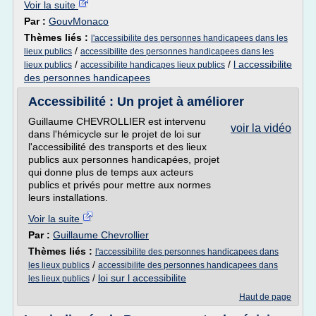
Voir la suite
Par :
GouvMonaco
Thèmes liés :
l'accessibilite des personnes handicapees dans les
/
lieux publics
accessibilite des personnes handicapees dans les
/
/
l accessibilite
lieux publics
accessibilite handicapes lieux publics
des personnes handicapees
Accessibilité : Un projet à améliorer
Guillaume CHEVROLLIER est intervenu
voir la vidéo
dans l'hémicycle sur le projet de loi sur
l'accessibilité des transports et des lieux
publics aux personnes handicapées, projet
qui donne plus de temps aux acteurs
publics et privés pour mettre aux normes
leurs installations.
Voir la suite
Par :
Guillaume Chevrollier
Thèmes liés :
l'accessibilite des personnes handicapees dans
/
les lieux publics
accessibilite des personnes handicapees dans
/
loi sur l accessibilite
les lieux publics
Haut de page