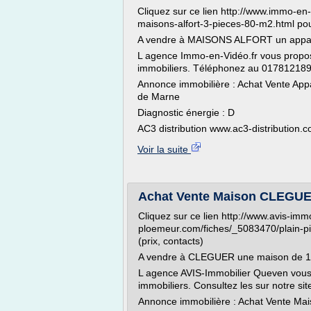
Cliquez sur ce lien http://www.immo-en
maisons-alfort-3-pieces-80-m2.html pour
A vendre à MAISONS ALFORT un appa
L agence Immo-en-Vidéo.fr vous propo
immobiliers. Téléphonez au 0178121890
Annonce immobilière : Achat Vente A
de Marne
Diagnostic énergie : D
AC3 distribution www.ac3-distribution.c
Voir la suite
Achat Vente Maison CLEGUE
Cliquez sur ce lien http://www.avis-immo
ploemeur.com/fiches/_5083470/plain-pi
(prix, contacts)
A vendre à CLEGUER une maison de 
L agence AVIS-Immobilier Queven vous
immobiliers. Consultez les sur notre sit
Annonce immobilière : Achat Vente 