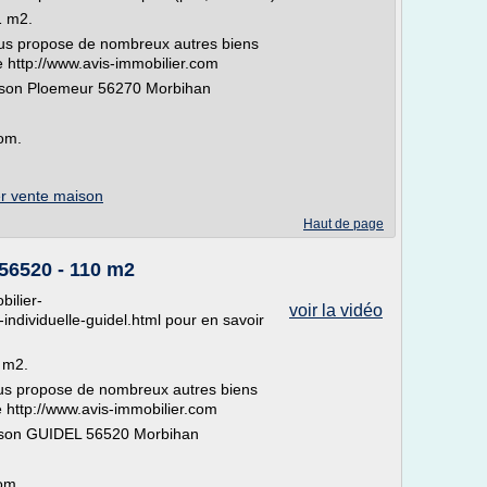
1 m2.
us propose de nombreux autres biens
te http://www.avis-immobilier.com
aison Ploemeur 56270 Morbihan
com.
er vente maison
Haut de page
56520 - 110 m2
bilier-
voir la vidéo
dividuelle-guidel.html pour en savoir
 m2.
us propose de nombreux autres biens
e http://www.avis-immobilier.com
aison GUIDEL 56520 Morbihan
om.