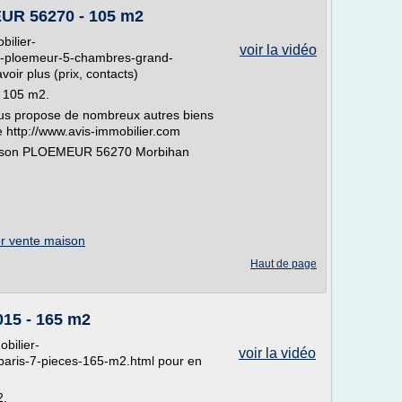
UR 56270 - 105 m2
bilier-
voir la vidéo
n-ploemeur-5-chambres-grand-
oir plus (prix, contacts)
 105 m2.
us propose de nombreux autres biens
te http://www.avis-immobilier.com
Maison PLOEMEUR 56270 Morbihan
er vente maison
Haut de page
015 - 165 m2
obilier-
voir la vidéo
paris-7-pieces-165-m2.html pour en
2.