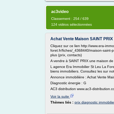
ac3video
Classement : 254 / 639
124 vidéos sélectionnées
Achat Vente Maison SAINT PRIX 
Cliquez sur ce lien http://www.era-immob
foret.fr/fiches/_4368440/maison-saint-
plus (prix, contacts)
A vendre à SAINT PRIX une maison de
L agence Era Immobilier St Leu La For
biens immobiliers. Consultez les sur no
Annonce immobilière : Achat Vente Ma
Diagnostic énergie : G
AC3 distribution www.ac3-distribution.c
Voir la suite
Thèmes liés :
prix diagnostic immobili