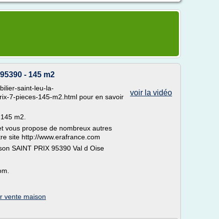
95390 - 145 m2
ilier-saint-leu-la-
voir la vidéo
prix-7-pieces-145-m2.html pour en savoir
 145 m2.
et vous propose de nombreux autres
tre site http://www.erafrance.com
ison SAINT PRIX 95390 Val d Oise
om.
er vente maison