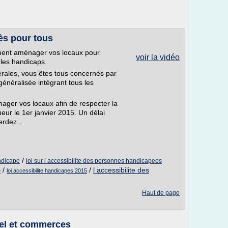
cès pour tous
ment aménager vos locaux pour
voir la vidéo
s les handicaps.
érales, vous êtes tous concernés par
é généralisée intégrant tous les
ager vos locaux afin de respecter la
ueur le 1er janvier 2015. Un délai
rdez...
/
andicape
loi sur l accessibilite des personnes handicapees
/
/
l accessibilite des
e
loi accessibilite handicapes 2015
Haut de page
duel et commerces