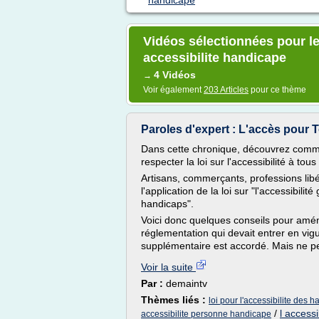
handicape
Vidéos sélectionnées pour le
accessibilite handicape
4 Vidéos
→
Voir également
203 Articles
pour ce thème
Paroles d'expert : L'accès pour 
Dans cette chronique, découvrez com
respecter la loi sur l'accessibilité à tou
Artisans, commerçants, professions lib
l'application de la loi sur "l'accessibilit
handicaps".
Voici donc quelques conseils pour amén
réglementation qui devait entrer en vigu
supplémentaire est accordé. Mais ne pe
Voir la suite
Par :
demaintv
Thèmes liés :
loi pour l'accessibilite des 
/
l access
accessibilite personne handicape