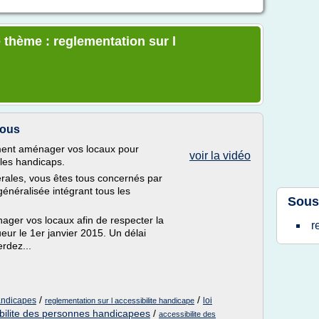
 thème : reglementation sur l
Tous
ment aménager vos locaux pour
voir la vidéo
s les handicaps.
érales, vous êtes tous concernés par
é généralisée intégrant tous les
Sous
ager vos locaux afin de respecter la
r
eur le 1er janvier 2015. Un délai
rdez...
/
/
handicapes
loi
reglementation sur l accessibilite handicape
ibilite des personnes handicapees
/
accessibilite des