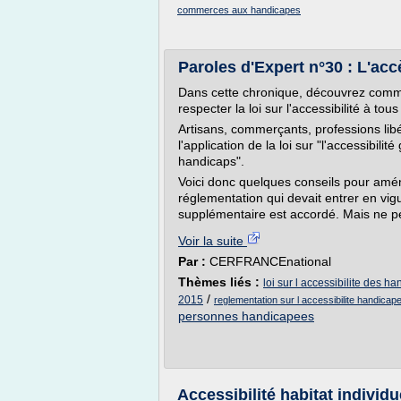
commerces aux handicapes
Paroles d'Expert n°30 : L'ac
Dans cette chronique, découvrez com
respecter la loi sur l'accessibilité à tou
Artisans, commerçants, professions lib
l'application de la loi sur "l'accessibilit
handicaps".
Voici donc quelques conseils pour amén
réglementation qui devait entrer en vig
supplémentaire est accordé. Mais ne pe
Voir la suite
Par :
CERFRANCEnational
Thèmes liés :
loi sur l accessibilite des h
/
2015
reglementation sur l accessibilite handicap
personnes handicapees
Accessibilité habitat indivi