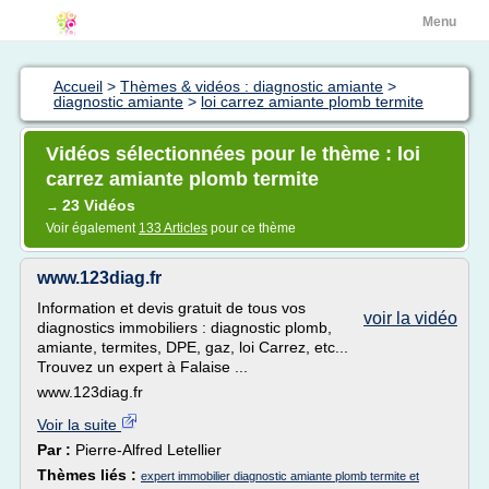
Menu
Accueil
>
Thèmes & vidéos : diagnostic amiante
>
diagnostic amiante
>
loi carrez amiante plomb termite
Vidéos sélectionnées pour le thème : loi
carrez amiante plomb termite
23 Vidéos
→
Voir également
133 Articles
pour ce thème
www.123diag.fr
Information et devis gratuit de tous vos
voir la vidéo
diagnostics immobiliers : diagnostic plomb,
amiante, termites, DPE, gaz, loi Carrez, etc...
Trouvez un expert à Falaise ...
www.123diag.fr
Voir la suite
Par :
Pierre-Alfred Letellier
Thèmes liés :
expert immobilier diagnostic amiante plomb termite et