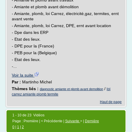
- Amiante et plomb avant travaux
- Amiante et plomb avant démolition
- Amiante, plomb, loi Carrez, électricité,gaz, termites, ernt
avant vente
- Amiante, plomb, loi Carrez, DPE, ernt avant location
- Dpe dans les ERP
- Etat des lieux.
- DPE pour la (France)
- PEB pour la (Belgique)
- Etat des lieux.
-...
Voir la suite
Par :
Martinho Michel
Thèmes liés :
/
loi
diagnostic amiante et plomb avant demolition
carrez amiante plomb termite
Haut de page
1 - 10 de 23 Vidéos
Page : Première | < Précédente |
Suivante
> |
Dernière
0
|
1
|
2