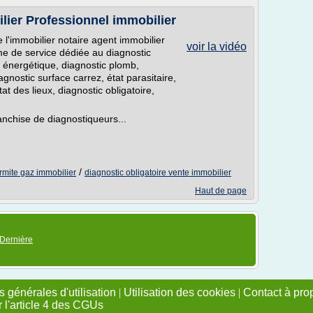
lier Professionnel immobilier
 l'immobilier notaire agent immobilier
voir la vidéo
me de service dédiée au diagnostic
 énergétique, diagnostic plomb,
iagnostic surface carrez, état parasitaire,
at des lieux, diagnostic obligatoire,
anchise de diagnostiqueurs...
/
rmite gaz immobilier
diagnostic obligatoire vente immobilier
Haut de page
Dernière
 générales d'utilisation
|
Utilisation des cookies
|
Contact à pro
r l'article 4 des CGUs