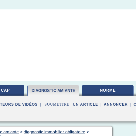
ICAP
NORME
DIAGNOSTIC AMIANTE
TEURS DE VIDÉOS
| SOUMETTRE :
UN ARTICLE
|
ANNONCER
|
ic amiante
>
diagnostic immobilier obligatoire
>