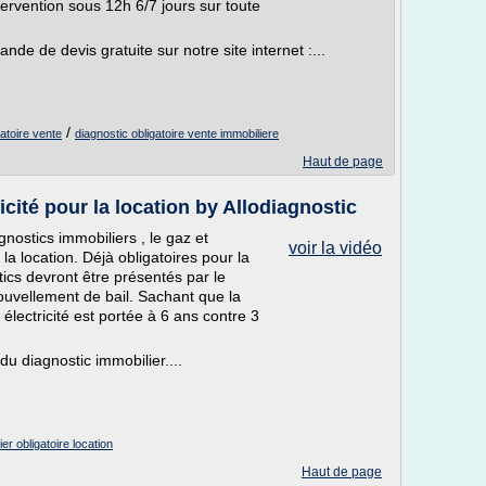
Intervention sous 12h 6/7 jours sur toute
de de devis gratuite sur notre site internet :...
/
gatoire vente
diagnostic obligatoire vente immobiliere
Haut de page
icité pour la location by Allodiagnostic
gnostics immobiliers , le gaz et
voir la vidéo
 la location. Déjà obligatoires pour la
tics devront être présentés par le
nouvellement de bail. Sachant que la
 électricité est portée à 6 ans contre 3
du diagnostic immobilier....
er obligatoire location
Haut de page