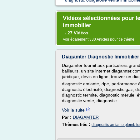
diagnostic obligatoire vente immobilie
Vidéos sélectionnées pour le
immobilier
27 Vidéos
→
Voir également
330 Articles
pour ce thème
Diagamter Diagnostic Immobilier p
Diagamter fournit aux particuliers gran
bailleurs, un site internet diagamter.co
juridique, devis en ligne, trouver un di
diagnostic amiante, dpe, performance é
diagnostic électricité, diagnostic gaz, d
diagnostic termite, diagnostic mérule, ét
diagnostic vente, diagnostic...
Voir la suite
Par :
DIAGAMTER
Thèmes liés :
diagnostic amiante plomb te