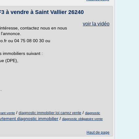
 à vendre à Saint Vallier 26240
voir la vidéo
 intéresse, contactez nous en nous
 l'annonce.
o.fr ou 04 75 08 00 30 ou
s immobiliers suivant :
ue (DPE),
.
/
/
diagnostic immobilier loi carrez vente
vant vente
diagnostic
rtement diagnostic immobilier
/
diagnostic obligatoire vente
Haut de page