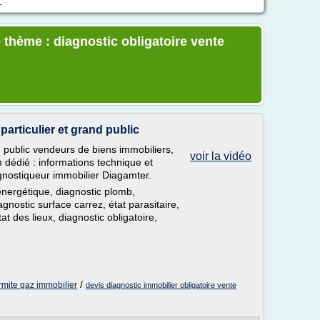
r
 thème : diagnostic obligatoire vente
articulier et grand public
d public vendeurs de biens immobiliers,
voir la vidéo
m dédié : informations technique et
agnostiqueur immobilier Diagamter.
nergétique, diagnostic plomb,
iagnostic surface carrez, état parasitaire,
at des lieux, diagnostic obligatoire,
/
rmite gaz immobilier
devis diagnostic immobilier obligatoire vente