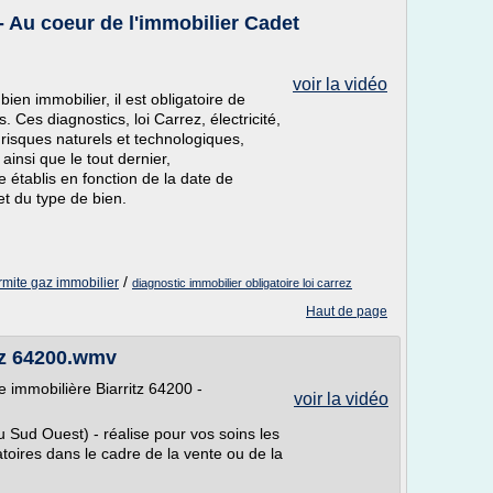
- Au coeur de l'immobilier Cadet
voir la vidéo
ien immobilier, il est obligatoire de
 Ces diagnostics, loi Carrez, électricité,
 risques naturels et technologiques,
insi que le tout dernier,
e établis en fonction de la date de
t du type de bien.
/
rmite gaz immobilier
diagnostic immobilier obligatoire loi carrez
Haut de page
tz 64200.wmv
se immobilière Biarritz 64200 -
voir la vidéo
 Sud Ouest) - réalise pour vos soins les
atoires dans le cadre de la vente ou de la