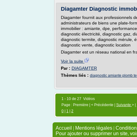
Diagamter Diagnostic immobi
Diagamter fournit aux professionnels de
administrateurs de biens une plate-for
immobilier : amiante, dpe, performance
diagnostic électricité, diagnostic gaz, d
diagnostic termite, diagnostic mérule, ét
diagnostic vente, diagnostic location
Diagamter est un réseau national en fr
Voir la suite
Par :
DIAGAMTER
Thèmes liés :
diagnostic amiante plomb te
1 - 10 de 27 Vidéos
Page : Première | < Précédente |
Suivante
> |
0
|
1
|
2
Accueil
|
Mentions légales
|
Conditions
Pour ajouter ou supprimer un site, voi